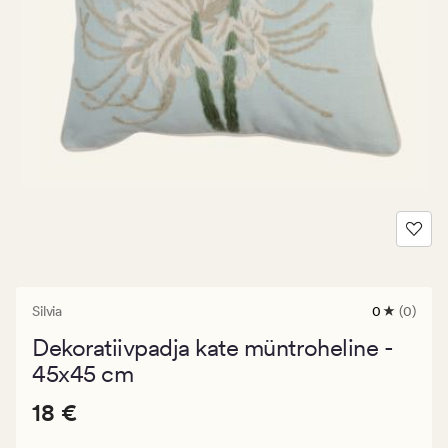
Silvia
0
(0)
0
arvustust
Dekoratiivpadja kate müntroheline -
keskmise
hinnangug
45x45 cm
0
Pris_ee
Pris_ee
18 €
18 €
18