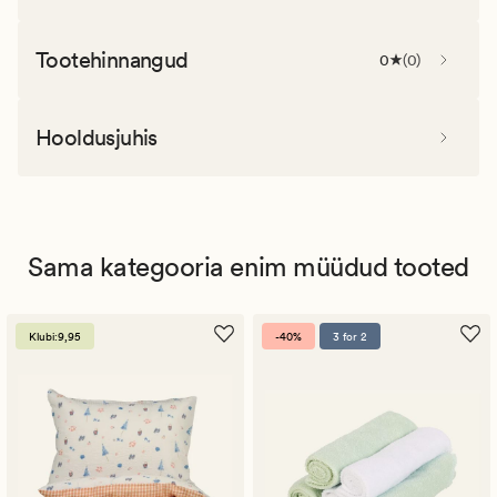
Tootehinnangud
0
(
0
)
Hooldusjuhis
Sama kategooria enim müüdud tooted
Klubi:9,95
-40%
3 for 2