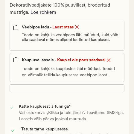
€.
Dekoratiivpadjakate 100% puuvillast, broderitud
Vanlig
mustriga.
Loe rohkem
pris_ee
18
Veebipoe ladu -
Laost otsas
€
Toode on kahjuks veebipoes läbi müüdud, kuid võib
olla saadaval mõnes allpool loetletud kaupluses.
Kaupluse laoseis -
Kaup ei ole poes saadaval
Toode on kahjuks kauplustes läbi müüdud. Toodet
on võimalik tellida kauplusesse veebipoe laost.
Kätte kauplusest 3 tunniga*
Vali ostukorvis „Klikka ja tule järele“. Teavitame SMS-iga.
Laoseis võib päeva jooksul muutuda.
Tasuta tarne kauplusesse