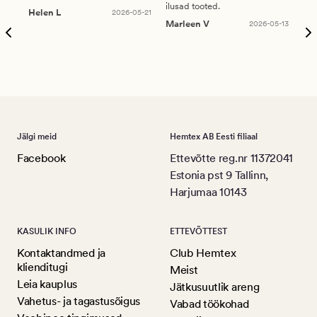
ilusad tooted.
kau
Helen L
2026-05-21
puu
Marleen V
2026-05-13
tar
Ree
Jälgi meid
Hemtex AB Eesti filiaal
Facebook
Ettevõtte reg.nr 11372041
Estonia pst 9 Tallinn,
Harjumaa 10143
KASULIK INFO
ETTEVÕTTEST
Kontaktandmed ja
Club Hemtex
klienditugi
Meist
Leia kauplus
Jätkusuutlik areng
Vahetus- ja tagastusõigus
Vabad töökohad