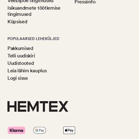
Veebipoe tingimused
Pressiinfo
Isikuandmete töötlemise
tingimused
Küpsised
POPULAARSED LEHEKÜLJED
Pakkumised
Telli uudiskiri
Uudistooted
Leia lähim kauplus
Logi sisse