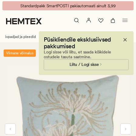
Silvia
Animated
Standardpakk SmartPOSTI pakiautomaati ainult 3,99
dekoratiivpadja
banner.
kate
Press
müntroheline
ESCAPE
to
atiivpadjad ja pleedid
Dekoratiivpadjad ja -katted
Dekoratiivpadja katted
Püsikliendile eksklusiivsed
pause.
pakkumised
Logi sisse või liitu, et saada kõikidele
Viimane võimalus
ostudele tasuta saatmine.
Liitu / Logi sisse