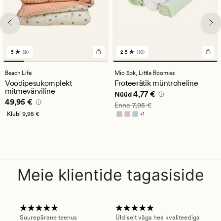
5
(9)
2.5
(10)
9
10
arvustust
arvustust
keskmise
keskmise
Beach Life
Mio 5pk,
Little Roomies
hinnanguga
hinnanguga
Voodipesukomplekt
Froteerätik müntroheline
5
2.5
mitmevärviline
Nåværende pris_ee
4,77 €
4,77 €
Nüüd
Pris_ee
49,95 €
49,95 €
Vanlig pris_ee
7,95 €
Enne
7,95 €
Klubi
9,95 €
+
1
Saadaval rohkemates värvitoonides
Meie klientide tagasiside
Suurepärane teenus
Üldiselt väga hea kvaliteediga
Ole