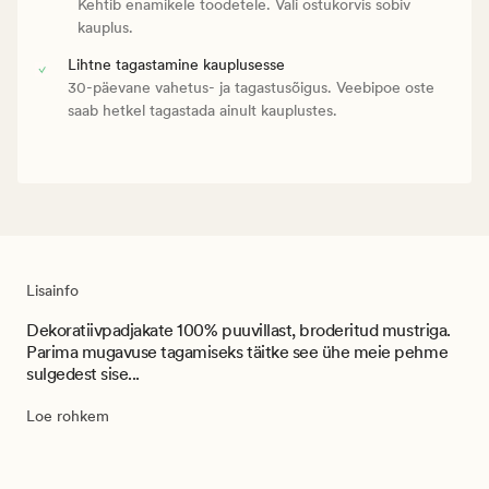
Kehtib enamikele toodetele. Vali ostukorvis sobiv
kauplus.
Lihtne tagastamine kauplusesse
30-päevane vahetus- ja tagastusõigus. Veebipoe oste
saab hetkel tagastada ainult kauplustes.
Lisainfo
Dekoratiivpadjakate 100% puuvillast, broderitud mustriga.
Parima mugavuse tagamiseks täitke see ühe meie pehme
sulgedest sise...
Loe rohkem