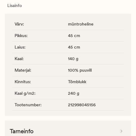
Lisainfo
Värv
:
müntroheline
Pikkus
:
45 cm
Laius
:
45 cm
Kaal
:
140 g
Materjal
:
100% puuvill
Kinnitus
:
Tõmblukk
Kaal g/m2
:
240 g
Tootenumber
:
212998045156
Tarneinfo